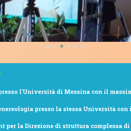
O
presso l'Università di Messina con il massim
nereologia presso la stessa Università con 
 per la Direzione di struttura complessa di 