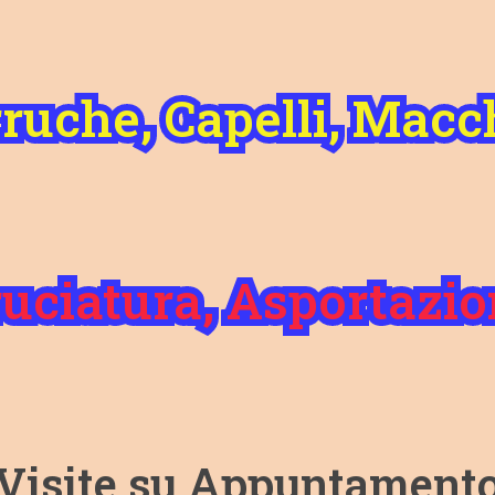
rruche, Capelli, Macc
Bruciatura, Asportazi
Visite su Appuntament