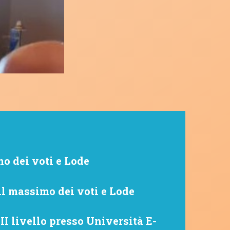
o dei voti e Lode
il massimo dei voti e Lode
II livello presso Università E-