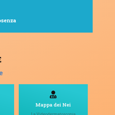
osenza
E
e
Mappa dei Nei
La Videodermatoscopia