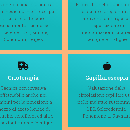
 venereologia è la branca
E' possibile effettuare pr
la medicina che si occupa
lo studio o programma
ti tutte le patologie
interventi chirurgici p
essualmente trasmesse:
l'asportazione di
Ulcere genitali, sifilide,
neoformazioni cutane
Condilomi, herpes
benigne e maligne
Crioterapia
Capillaroscopia
Tecnica non invasiva
Valutazione della
effettuabile anche nei
circolazione capillare ut
mbini per la rimozione a
nelle malattie autoimmu
ezzo di azoto liquido di
LES, Sclerodermia,
ruche, condilomi ed altre
Fenomeno di Raynau
rmazioni cutanee benigne