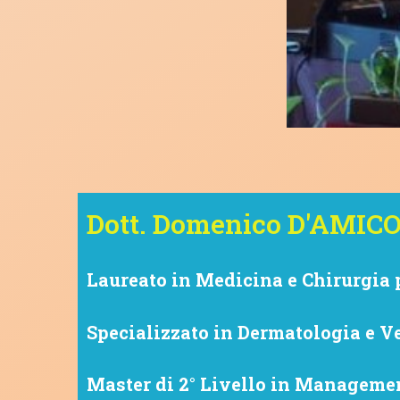
Dott. Domenico D'AMIC
Laureato in Medicina e Chirurgia 
Specializzato in Dermatologia e Ve
Master di 2° Livello in Management