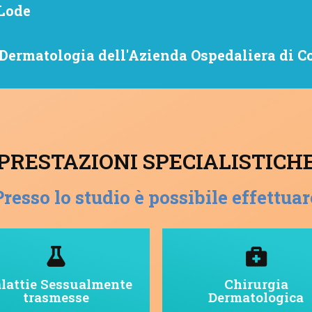
 Lode
 Dermatologia dell'Azienda Ospedaliera di C
PRESTAZIONI SPECIALISTICH
Presso lo studio è possibile effettuar
lattie Sessualmente
Chirurgia
trasmesse
Dermatologica