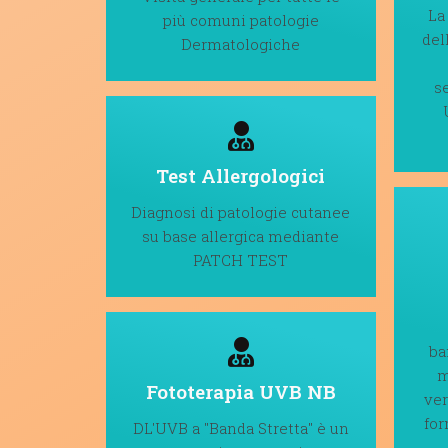
La
più comuni patologie
del
Dermatologiche
s
Test Allergologici
Diagnosi di patologie cutanee
su base allergica mediante
PATCH TEST
ba
m
Fototerapia UVB NB
ver
fo
DL'UVB a "Banda Stretta" è un