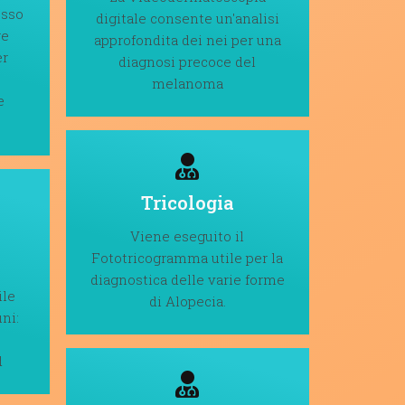
esso
digitale consente un'analisi
re
approfondita dei nei per una
er
diagnosi precoce del
melanoma
e
Tricologia
Viene eseguito il
Fototricogramma utile per la
diagnostica delle varie forme
ile
di Alopecia.
ni:
d