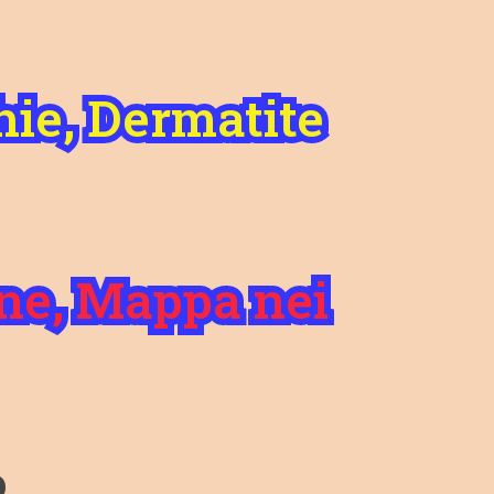
hie, Dermatite
one, Mappa nei
o